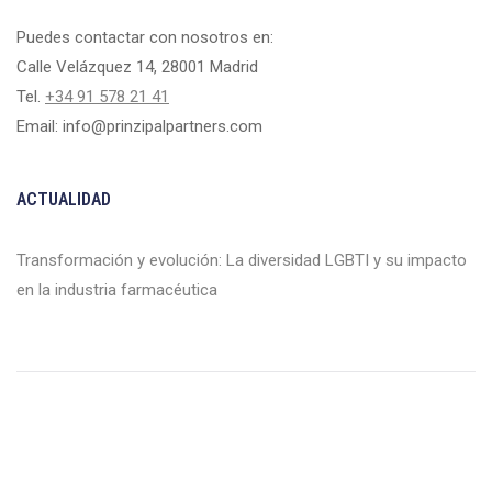
Puedes contactar con nosotros en:
Calle Velázquez 14, 28001 Madrid
Tel.
+34 91 578 21 41
Email: info@prinzipalpartners.com
ACTUALIDAD
Transformación y evolución: La diversidad LGBTI y su impacto
en la industria farmacéutica
Prinzipal Partners Executive Search S.L. © 2024 Todos los derechos
reservados
CIF B86142247. Registro mercantil de Madrid, Prinzipal Partners Executive
Search S. L. R. M. Tomo 28551- Libro 0. Folio 119. Sección 8. Hoja M 514024,
Insc 1.