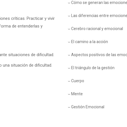
⌣
Cómo se generan las emocion
⌣
Las diferencias entre emocion
nes críticas. Practicar y vivir
forma de entenderlas y
⌣
Cerebro racional y emocional
⌣
El camino a la acción
e situaciones de dificultad.
⌣
Aspectos positivos de las emoc
 una situación de dificultad.
⌣
El triángulo de la gestión
⌣
Cuerpo
⌣
Mente
⌣
Gestión Emocional